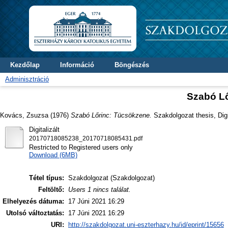
Kezdőlap
Információ
Böngészés
Adminisztráció
Szabó L
Kovács, Zsuzsa
(1976)
Szabó Lőrinc: Tücsökzene.
Szakdolgozat thesis, Digi
Digitalizált
20170718085238_20170718085431.pdf
Restricted to Registered users only
Download (6MB)
Tétel típus:
Szakdolgozat (Szakdolgozat)
Feltöltő:
Users 1 nincs találat.
Elhelyezés dátuma:
17 Júni 2021 16:29
Utolsó változtatás:
17 Júni 2021 16:29
URI:
http://szakdolgozat.uni-eszterhazy.hu/id/eprint/15656