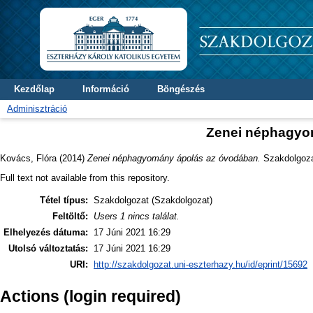
Kezdőlap
Információ
Böngészés
Adminisztráció
Zenei néphagyo
Kovács, Flóra
(2014)
Zenei néphagyomány ápolás az óvodában.
Szakdolgozat
Full text not available from this repository.
Tétel típus:
Szakdolgozat (Szakdolgozat)
Feltöltő:
Users 1 nincs találat.
Elhelyezés dátuma:
17 Júni 2021 16:29
Utolsó változtatás:
17 Júni 2021 16:29
URI:
http://szakdolgozat.uni-eszterhazy.hu/id/eprint/15692
Actions (login required)