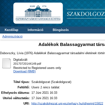
Kezdőlap
Információ
Böngészés
Adminisztráció
Adalékok Balassagyarmat társa
Dubovszky, Lívia
(1976)
Adalékok Balassagyarmat társadalmi életének történ
Digitalizált
20170720144149.pdf
Restricted to Registered users only
Download (8MB)
Tétel típus:
Szakdolgozat (Szakdolgozat)
Feltöltő:
Users 1 nincs találat.
Elhelyezés dátuma:
17 Júni 2021 16:33
Utolsó változtatás:
17 Júni 2021 16:33
URI:
http://szakdolgozat.uni-eszterhazy.hu/id/eprint/15822