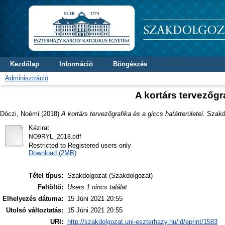
Kezdőlap
Információ
Böngészés
Adminisztráció
A kortárs tervezőgra
Dóczi, Noémi
(2018)
A kortárs tervezőgrafika és a giccs határterületei.
Szakdo
Kézirat
NO9RYL_2018.pdf
Restricted to Registered users only
Download (2MB)
Tétel típus:
Szakdolgozat (Szakdolgozat)
Feltöltő:
Users 1 nincs találat.
Elhelyezés dátuma:
15 Júni 2021 20:55
Utolsó változtatás:
15 Júni 2021 20:55
URI:
http://szakdolgozat.uni-eszterhazy.hu/id/eprint/1583