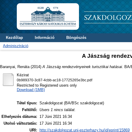
Kezdőlap
Információ
Böngészés
Adminisztráció
A Jászság rendezvé
Baranyai, Renáta
(2014)
A Jászság rendezvényeinek turisztikai hatásai.
BA/B
Kézirat
0b989370-3c87-4cbb-ac18-17725265e3bc.pdf
Restricted to Registered users only
Download (1MB)
Tétel típus:
Szakdolgozat (BA/BSc szakdolgozat)
Feltöltő:
Users 1 nincs találat.
Elhelyezés dátuma:
17 Júni 2021 16:34
Utolsó változtatás:
17 Júni 2021 16:34
URI:
http://szakdolgozat.uni-eszterhazy.hu/id/eprint/15869