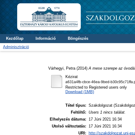
Kezdőlap
Információ
Böngészés
Adminisztráció
Várhegyi, Petra
(2014)
A mese szerepe az óvodá
Kézirat
a631a4fb-cbce-46ea-9bed-b30c95c71ffa.
Restricted to Registered users only
Download (1MB)
Tétel típus:
Szakdolgozat (Szakdolgoz
Feltöltő:
Users 1 nincs találat.
Elhelyezés dátuma:
17 Júni 2021 16:34
Utolsó változtatás:
17 Júni 2021 16:34
URI:
http://szakdolgozat.uni-es