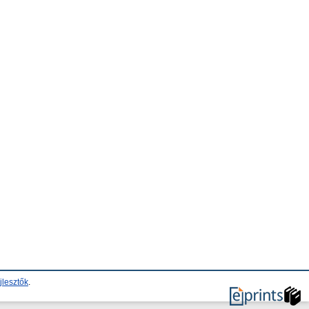
jlesztők
.