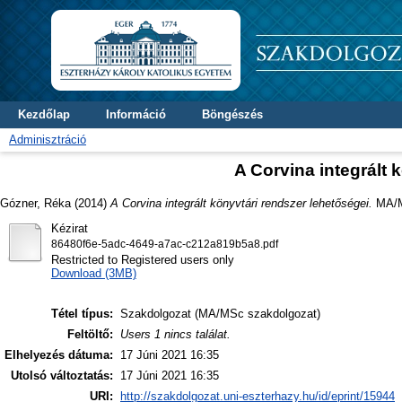
Kezdőlap
Információ
Böngészés
Adminisztráció
A Corvina integrált 
Gózner, Réka
(2014)
A Corvina integrált könyvtári rendszer lehetőségei.
MA/MS
Kézirat
86480f6e-5adc-4649-a7ac-c212a819b5a8.pdf
Restricted to Registered users only
Download (3MB)
Tétel típus:
Szakdolgozat (MA/MSc szakdolgozat)
Feltöltő:
Users 1 nincs találat.
Elhelyezés dátuma:
17 Júni 2021 16:35
Utolsó változtatás:
17 Júni 2021 16:35
URI:
http://szakdolgozat.uni-eszterhazy.hu/id/eprint/15944