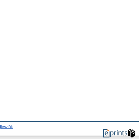
jlesztők
.