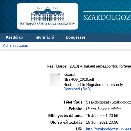
Kezdőlap
Információ
Böngészés
Adminisztráció
Réz, Marcel
(2018)
A bakelit lemezborítók történe
Kézirat
NE3HQ9_2018.pdf
Restricted to Registered users only
Download (3MB)
Tétel típus:
Szakdolgozat (Szakdolgoz
Feltöltő:
Users 1 nincs találat.
Elhelyezés dátuma:
15 Júni 2021 20:56
Utolsó változtatás:
15 Júni 2021 20:56
URI:
http://szakdolgozat.uni-es