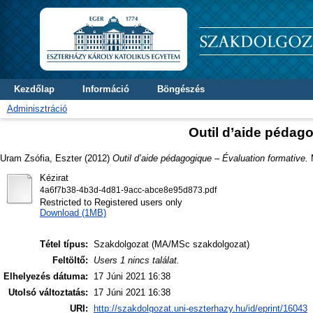
Kezdőlap
Információ
Böngészés
Adminisztráció
Outil d’aide pédago
Uram Zsófia, Eszter
(2012)
Outil d’aide pédagogique – Évaluation formative.
M
Kézirat
4a6f7b38-4b3d-4d81-9acc-abce8e95d873.pdf
Restricted to Registered users only
Download (1MB)
Tétel típus:
Szakdolgozat (MA/MSc szakdolgozat)
Feltöltő:
Users 1 nincs találat.
Elhelyezés dátuma:
17 Júni 2021 16:38
Utolsó változtatás:
17 Júni 2021 16:38
URI:
http://szakdolgozat.uni-eszterhazy.hu/id/eprint/16043