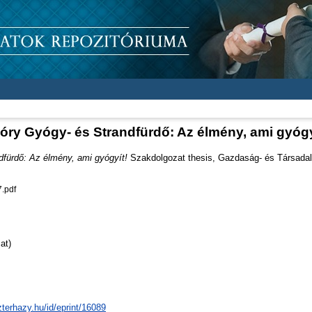
óry Gyógy- és Strandfürdő: Az élmény, ami gyógy
dfürdő: Az élmény, ami gyógyít!
Szakdolgozat thesis, Gazdaság- és Társada
.pdf
at)
zterhazy.hu/id/eprint/16089