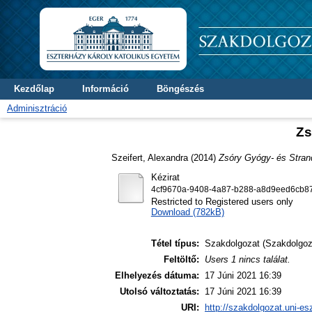
Kezdőlap
Információ
Böngészés
Adminisztráció
Zs
Szeifert, Alexandra
(2014)
Zsóry Gyógy- és Stran
Kézirat
4cf9670a-9408-4a87-b288-a8d9eed6cb87
Restricted to Registered users only
Download (782kB)
Tétel típus:
Szakdolgozat (Szakdolgoz
Feltöltő:
Users 1 nincs találat.
Elhelyezés dátuma:
17 Júni 2021 16:39
Utolsó változtatás:
17 Júni 2021 16:39
URI:
http://szakdolgozat.uni-es