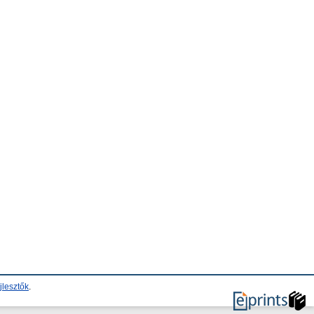
jlesztők
.