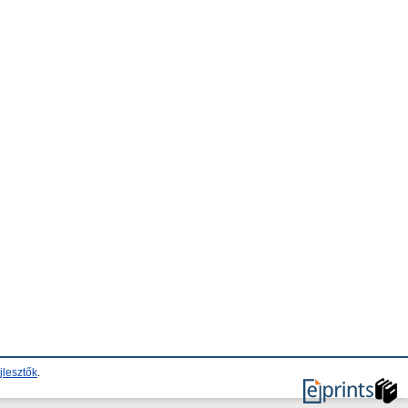
jlesztők
.