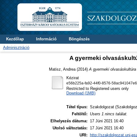
Kezdőlap
Információ
Böngészés
Adminisztráció
A gyermeki olvasáskult
Matisz, Andrea
(2014)
A gyermeki olvasáskultúra
Kézirat
e56b225a-fa92-44f0-8576-58ac941047e6
Restricted to Registered users only
Download (1MB)
Tétel típus:
Szakdolgozat (Szakdolgoz
Feltöltő:
Users 1 nincs találat.
Elhelyezés dátuma:
17 Júni 2021 16:40
Utolsó változtatás:
17 Júni 2021 16:40
URI:
http://szakdolgozat.uni-es