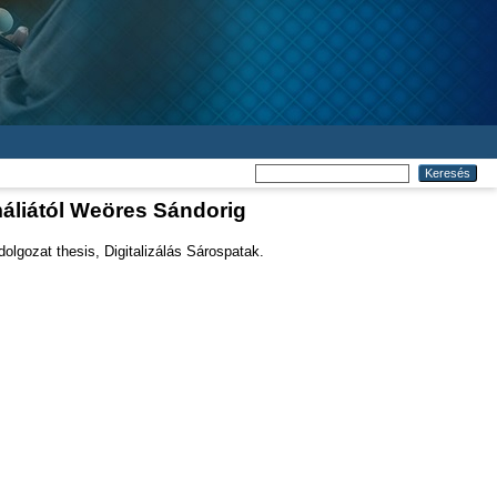
áliától Weöres Sándorig
lgozat thesis, Digitalizálás Sárospatak.