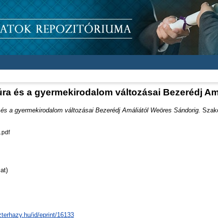
úra és a gyermekirodalom változásai Bezerédj Am
 és a gyermekirodalom változásai Bezerédj Amáliától Weöres Sándorig.
Szakdo
.pdf
at)
zterhazy.hu/id/eprint/16133