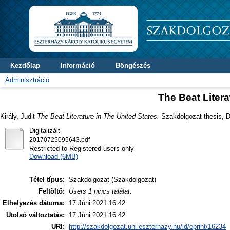
Kezdőlap
Információ
Böngészés
Adminisztráció
The Beat Litera
Király, Judit
The Beat Literature in The United States.
Szakdolgozat thesis, Di
Digitalizált
20170725095643.pdf
Restricted to Registered users only
Download (6MB)
Tétel típus:
Szakdolgozat (Szakdolgozat)
Feltöltő:
Users 1 nincs találat.
Elhelyezés dátuma:
17 Júni 2021 16:42
Utolsó változtatás:
17 Júni 2021 16:42
URI:
http://szakdolgozat.uni-eszterhazy.hu/id/eprint/16234