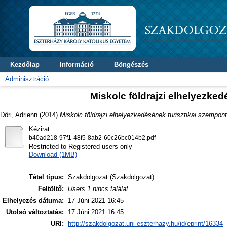
Kezdőlap
Információ
Böngészés
Adminisztráció
Miskolc földrajzi elhelyezke
Dőri, Adrienn
(2014)
Miskolc földrajzi elhelyezkedésének turisztikai szempon
Kézirat
b40ad218-97f1-48f5-8ab2-60c26bc014b2.pdf
Restricted to Registered users only
Download (1MB)
Tétel típus:
Szakdolgozat (Szakdolgozat)
Feltöltő:
Users 1 nincs találat.
Elhelyezés dátuma:
17 Júni 2021 16:45
Utolsó változtatás:
17 Júni 2021 16:45
URI:
http://szakdolgozat.uni-eszterhazy.hu/id/eprint/16334