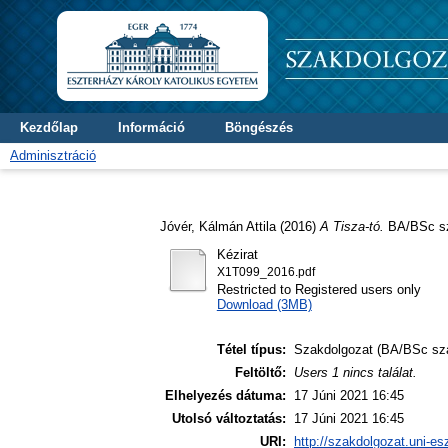
Kezdőlap
Információ
Böngészés
Adminisztráció
Jóvér, Kálmán Attila
(2016)
A Tisza-tó.
BA/BSc sz
Kézirat
X1T099_2016.pdf
Restricted to Registered users only
Download (3MB)
Tétel típus:
Szakdolgozat (BA/BSc sz
Feltöltő:
Users 1 nincs találat.
Elhelyezés dátuma:
17 Júni 2021 16:45
Utolsó változtatás:
17 Júni 2021 16:45
URI:
http://szakdolgozat.uni-es