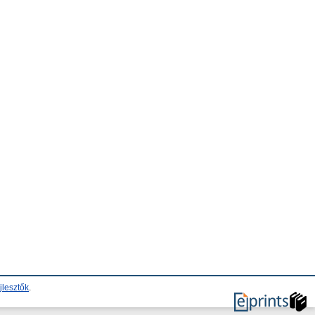
jlesztők
.