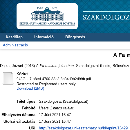
Kezdőlap
Információ
Böngészés
Adminisztráció
A Fa m
Dajka, József
(2013)
A Fa mitikus jelentése.
Szakdolgozat thesis, Bölcsésze
Kézirat
943f3ee7-a8ed-4700-88e8-8b34d9b2d99b.pdf
Restricted to Registered users only
Download (2MB)
Tétel típus:
Szakdolgozat (Szakdolgozat)
Feltöltő:
Users 1 nincs találat.
Elhelyezés dátuma:
17 Júni 2021 16:47
Utolsó változtatás:
17 Júni 2021 16:47
URI:
http://szakdolgozat.uni-eszterhazy.hu/id/eprint/16429