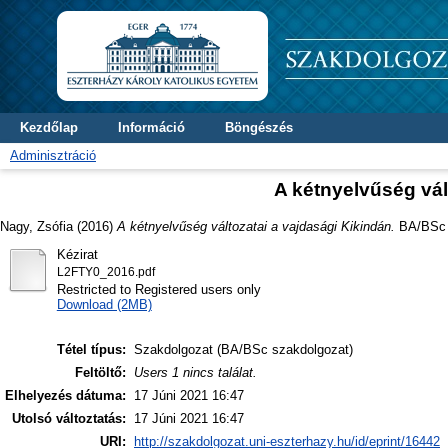
Kezdőlap
Információ
Böngészés
Adminisztráció
A kétnyelvűség vál
Nagy, Zsófia
(2016)
A kétnyelvűség változatai a vajdasági Kikindán.
BA/BSc s
Kézirat
L2FTY0_2016.pdf
Restricted to Registered users only
Download (2MB)
Tétel típus:
Szakdolgozat (BA/BSc szakdolgozat)
Feltöltő:
Users 1 nincs találat.
Elhelyezés dátuma:
17 Júni 2021 16:47
Utolsó változtatás:
17 Júni 2021 16:47
URI:
http://szakdolgozat.uni-eszterhazy.hu/id/eprint/16442