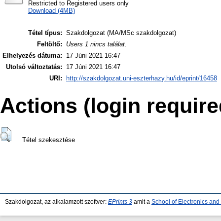
Restricted to Registered users only
Download (4MB)
Tétel típus:
Szakdolgozat (MA/MSc szakdolgozat)
Feltöltő:
Users 1 nincs találat.
Elhelyezés dátuma:
17 Júni 2021 16:47
Utolsó változtatás:
17 Júni 2021 16:47
URI:
http://szakdolgozat.uni-eszterhazy.hu/id/eprint/16458
Actions (login require
Tétel szekesztése
Szakdolgozat, az alkalamzott szoftver:
EPrints 3
amit a
School of Electronics an