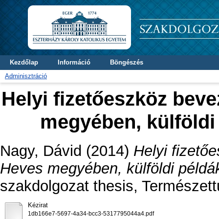
Kezdőlap
Információ
Böngészés
Adminisztráció
Helyi fizetőeszköz bev
megyében, külföldi
Nagy, Dávid
(2014)
Helyi fizet
Heves megyében, külföldi példák
szakdolgozat thesis, Természet
Kézirat
1db166e7-5697-4a34-bcc3-5317795044a4.pdf