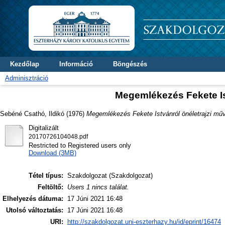
Kezdőlap
Információ
Böngészés
Adminisztráció
Megemlékezés Fekete Ist
Sebéné Csathó, Ildikó
(1976)
Megemlékezés Fekete Istvánról önéletrajzi műv
Digitalizált
20170726104048.pdf
Restricted to Registered users only
Download (3MB)
Tétel típus:
Szakdolgozat (Szakdolgozat)
Feltöltő:
Users 1 nincs találat.
Elhelyezés dátuma:
17 Júni 2021 16:48
Utolsó változtatás:
17 Júni 2021 16:48
URI:
http://szakdolgozat.uni-eszterhazy.hu/id/eprint/16474