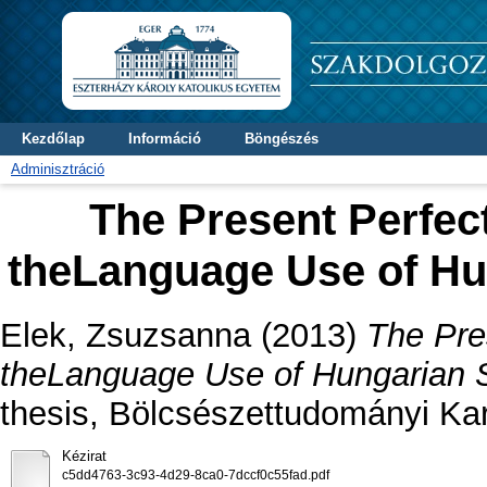
Kezdőlap
Információ
Böngészés
Adminisztráció
The Present Perfect
theLanguage Use of Hu
Elek, Zsuzsanna
(2013)
The Pre
theLanguage Use of Hungarian S
thesis, Bölcsészettudományi Kar
Kézirat
c5dd4763-3c93-4d29-8ca0-7dccf0c55fad.pdf