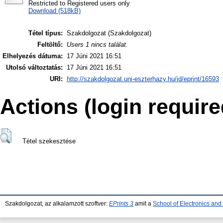
Restricted to Registered users only
Download (518kB)
Tétel típus:
Szakdolgozat (Szakdolgozat)
Feltöltő:
Users 1 nincs találat.
Elhelyezés dátuma:
17 Júni 2021 16:51
Utolsó változtatás:
17 Júni 2021 16:51
URI:
http://szakdolgozat.uni-eszterhazy.hu/id/eprint/16593
Actions (login require
Tétel szekesztése
Szakdolgozat, az alkalamzott szoftver:
EPrints 3
amit a
School of Electronics an