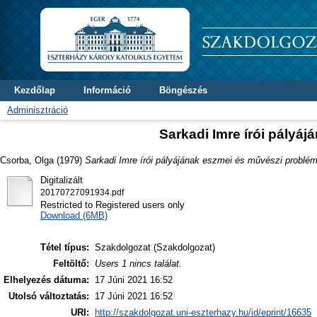
Kezdőlap
Információ
Böngészés
Adminisztráció
Sarkadi Imre írói pályá
Csorba, Olga
(1979)
Sarkadi Imre írói pályájának eszmei és művészi problém
Digitalizált
20170727091934.pdf
Restricted to Registered users only
Download (6MB)
Tétel típus:
Szakdolgozat (Szakdolgozat)
Feltöltő:
Users 1 nincs találat.
Elhelyezés dátuma:
17 Júni 2021 16:52
Utolsó változtatás:
17 Júni 2021 16:52
URI:
http://szakdolgozat.uni-eszterhazy.hu/id/eprint/16635