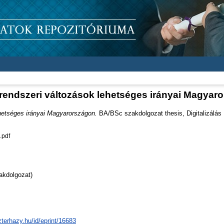
rendszeri változások lehetséges irányai Magyar
hetséges irányai Magyarországon.
BA/BSc szakdolgozat thesis, Digitalizálás 
.pdf
akdolgozat)
zterhazy.hu/id/eprint/16683