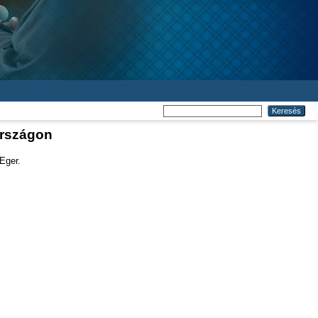
országon
Eger.