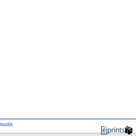
jlesztők
.