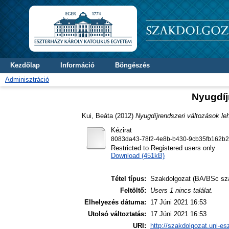
Kezdőlap
Információ
Böngészés
Adminisztráció
Nyugdíj
Kui, Beáta
(2012)
Nyugdíjrendszeri változások le
Kézirat
8083da43-78f2-4e8b-b430-9cb35fb162b2
Restricted to Registered users only
Download (451kB)
Tétel típus:
Szakdolgozat (BA/BSc sz
Feltöltő:
Users 1 nincs találat.
Elhelyezés dátuma:
17 Júni 2021 16:53
Utolsó változtatás:
17 Júni 2021 16:53
URI:
http://szakdolgozat.uni-es