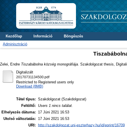
Kezdőlap
Információ
Böngészés
Adminisztráció
Tiszabáboln
Zelei, Endre
Tiszabábolna község monográfiája.
Szakdolgozat thesis, Digital
Digitalizált
20170731134500.pdf
Restricted to Registered users only
Download (8MB)
Tétel típus:
Szakdolgozat (Szakdolgozat)
Feltöltő:
Users 1 nincs találat.
Elhelyezés dátuma:
17 Júni 2021 16:53
Utolsó változtatás:
17 Júni 2021 16:53
URI:
http://szakdolgozat.uni-eszterhazy.hu/id/eprint/16709