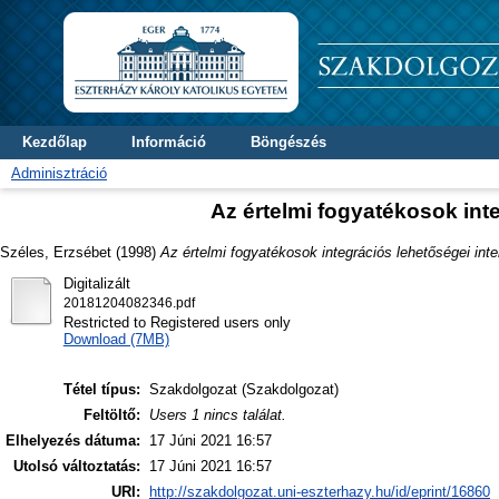
Kezdőlap
Információ
Böngészés
Adminisztráció
Az értelmi fogyatékosok int
Széles, Erzsébet
(1998)
Az értelmi fogyatékosok integrációs lehetőségei inte
Digitalizált
20181204082346.pdf
Restricted to Registered users only
Download (7MB)
Tétel típus:
Szakdolgozat (Szakdolgozat)
Feltöltő:
Users 1 nincs találat.
Elhelyezés dátuma:
17 Júni 2021 16:57
Utolsó változtatás:
17 Júni 2021 16:57
URI:
http://szakdolgozat.uni-eszterhazy.hu/id/eprint/16860