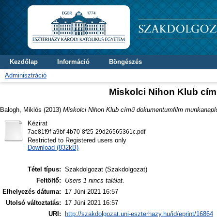
Kezdőlap
Információ
Böngészés
Adminisztráció
Miskolci Nihon Klub c
Balogh, Miklós
(2013)
Miskolci Nihon Klub című dokumentumfilm munkanapló
Kézirat
7ae81f9f-a9bf-4b70-8f25-29d26565361c.pdf
Restricted to Registered users only
Download (832kB)
Tétel típus:
Szakdolgozat (Szakdolgozat)
Feltöltő:
Users 1 nincs találat.
Elhelyezés dátuma:
17 Júni 2021 16:57
Utolsó változtatás:
17 Júni 2021 16:57
URI:
http://szakdolgozat.uni-eszterhazy.hu/id/eprint/16864