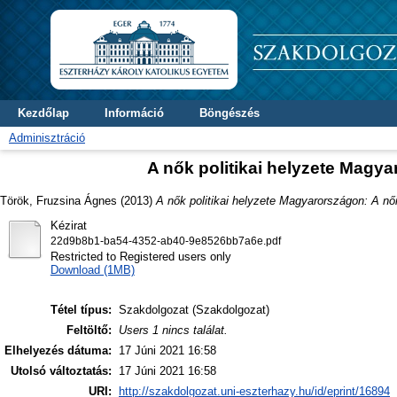
Kezdőlap
Információ
Böngészés
Adminisztráció
A nők politikai helyzete Magya
Török, Fruzsina Ágnes
(2013)
A nők politikai helyzete Magyarországon: A női
Kézirat
22d9b8b1-ba54-4352-ab40-9e8526bb7a6e.pdf
Restricted to Registered users only
Download (1MB)
Tétel típus:
Szakdolgozat (Szakdolgozat)
Feltöltő:
Users 1 nincs találat.
Elhelyezés dátuma:
17 Júni 2021 16:58
Utolsó változtatás:
17 Júni 2021 16:58
URI:
http://szakdolgozat.uni-eszterhazy.hu/id/eprint/16894