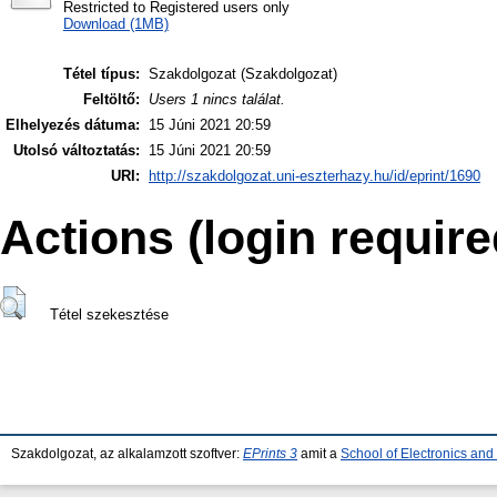
Restricted to Registered users only
Download (1MB)
Tétel típus:
Szakdolgozat (Szakdolgozat)
Feltöltő:
Users 1 nincs találat.
Elhelyezés dátuma:
15 Júni 2021 20:59
Utolsó változtatás:
15 Júni 2021 20:59
URI:
http://szakdolgozat.uni-eszterhazy.hu/id/eprint/1690
Actions (login require
Tétel szekesztése
Szakdolgozat, az alkalamzott szoftver:
EPrints 3
amit a
School of Electronics an