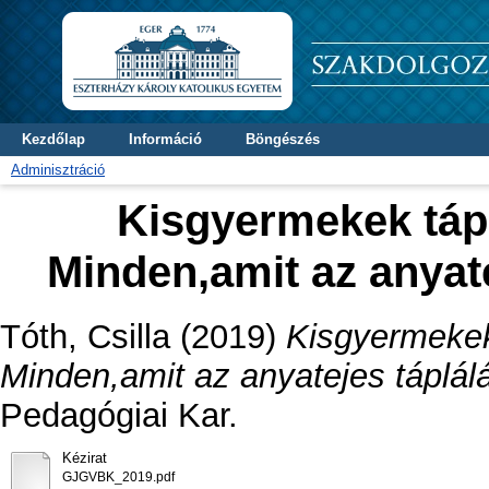
Kezdőlap
Információ
Böngészés
Adminisztráció
Kisgyermekek táp
Minden,amit az anyate
Tóth, Csilla
(2019)
Kisgyermekek
Minden,amit az anyatejes táplálás
Pedagógiai Kar.
Kézirat
GJGVBK_2019.pdf