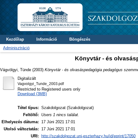
Kezdőlap
Információ
Böngészés
Adminisztráció
Könyvtár - és olvas
Vágvölgyi, Tünde
(2003)
Könyvtár - és olvasáspedagógia pedagógus szemme
Digitalizált
Vagvolgyi_Tunde_2003.pdf
Restricted to Registered users only
Download (3MB)
Tétel típus:
Szakdolgozat (Szakdolgozat)
Feltöltő:
Users 1 nincs találat.
Elhelyezés dátuma:
17 Júni 2021 17:01
Utolsó változtatás:
17 Júni 2021 17:01
URI:
http://szakdolgozat.uni-eszterhazy.hu/id/eprint/17050