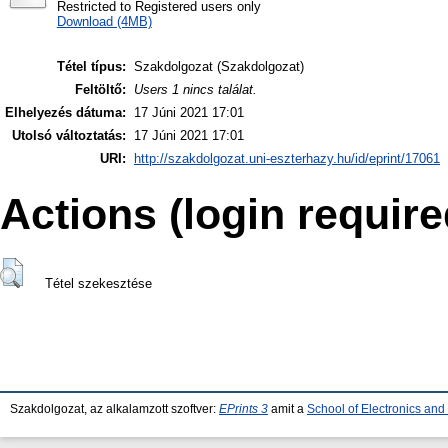
Restricted to Registered users only
Download (4MB)
Tétel típus:
Szakdolgozat (Szakdolgozat)
Feltöltő:
Users 1 nincs találat.
Elhelyezés dátuma:
17 Júni 2021 17:01
Utolsó változtatás:
17 Júni 2021 17:01
URI:
http://szakdolgozat.uni-eszterhazy.hu/id/eprint/17061
Actions (login require
Tétel szekesztése
Szakdolgozat, az alkalamzott szoftver:
EPrints 3
amit a
School of Electronics an