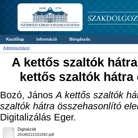
Kezdőlap
Információ
Böngészés
Adminisztráció
A kettős szaltók hátra
kettős szaltók hátr
Bozó, János
A kettős szaltók hát
szaltók hátra összehasonlító el
Digitalizálás Eger.
Digitalizált
20180222101942.pdf