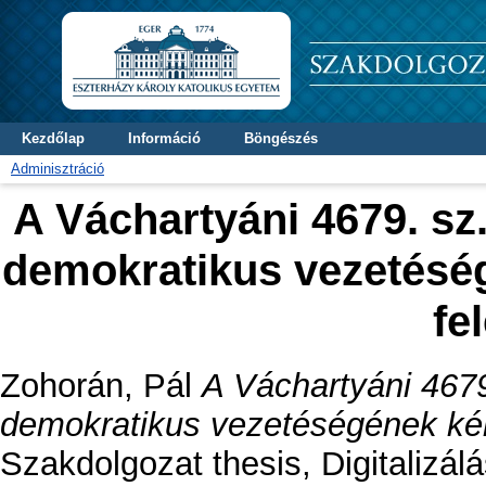
Kezdőlap
Információ
Böngészés
Adminisztráció
A Váchartyáni 4679. sz
demokratikus vezetéség
fe
Zohorán, Pál
A Váchartyáni 4679
demokratikus vezetéségének kérd
Szakdolgozat thesis, Digitalizálá