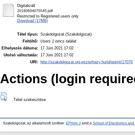
Digitalizált
20180604075545.pdf
Restricted to Registered users only
Download (17MB)
Tétel típus:
Szakdolgozat (Szakdolgozat)
Feltöltő:
Users 1 nincs találat.
Elhelyezés dátuma:
17 Júni 2021 17:02
Utolsó változtatás:
17 Júni 2021 17:02
URI:
http://szakdolgozat.uni-eszterhazy.hu/id/eprint/17078
Actions (login require
Tétel szekesztése
Szakdolgozat, az alkalamzott szoftver:
EPrints 3
amit a
School of Electronics an