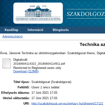
Kezdőlap
Információ
Böngészés
Adminisztráció
Technika a
Árvai, Jánosné
Technika az úttörőmozgalomban.
Szakdolgozat thesis, Digital
Digitalizált
20180604114322_20180604114911.pdf
Restricted to Registered users only
Download (112MB)
Tétel típus:
Szakdolgozat (Szakdolgozat)
Feltöltő:
Users 1 nincs találat.
Elhelyezés dátuma:
17 Júni 2021 17:03
Utolsó változtatás:
17 Júni 2021 17:03
URI:
http://szakdolgozat.uni-eszterhazy.hu/id/eprint/17121