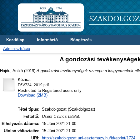
Kezdőlap
Információ
Böngészés
Adminisztráció
A gondozási tevékenységek
Hajdu, Anikó
(2019)
A gondozási tevékenységek szerepe a kisgyermekek ell
Kézirat
E6V734_2019.pdf
Restricted to Registered users only
Download (2MB)
Tétel típus:
Szakdolgozat (Szakdolgozat)
Feltöltő:
Users 1 nincs találat.
Elhelyezés dátuma:
15 Júni 2021 21:00
Utolsó változtatás:
15 Júni 2021 21:00
URI:
http://szakdolgozat.uni-eszterhazy.hu/id/eprint/1724