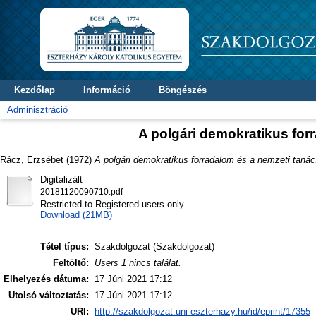
Kezdőlap
Információ
Böngészés
Adminisztráció
A polgári demokratikus for
Rácz, Erzsébet
(1972)
A polgári demokratikus forradalom és a nemzeti taná
Digitalizált
20181120090710.pdf
Restricted to Registered users only
Download (21MB)
Tétel típus:
Szakdolgozat (Szakdolgozat)
Feltöltő:
Users 1 nincs találat.
Elhelyezés dátuma:
17 Júni 2021 17:12
Utolsó változtatás:
17 Júni 2021 17:12
URI:
http://szakdolgozat.uni-eszterhazy.hu/id/eprint/17355