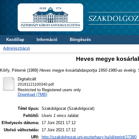
Kezdőlap
Információ
Böngészés
Adminisztráció
Heves megye kosárlab
Kőrfy, Péterné
(1989)
Heves megye kosárlabdasportja 1950-1980-as évekig.
S
Digitalizált
20181121100340.pdf
Restricted to Registered users only
Download (7MB)
Tétel típus:
Szakdolgozat (Szakdolgozat)
Feltöltő:
Users 1 nincs találat.
Elhelyezés dátuma:
17 Júni 2021 17:12
Utolsó változtatás:
17 Júni 2021 17:12
URI:
http://szakdolgozat.uni-eszterhazy.hu/id/eprint/17380