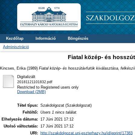
Kezdőlap
Információ
Böngészés
Adminisztráció
Fiatal közép- és hosszút
Kincses, Erika
(1989)
Fiatal közép- és hosszútávfutók kiválasztása, felkészí
Digitalizált
20181121101832.pdf
Restricted to Registered users only
Download (2MB)
Tétel típus:
Szakdolgozat (Szakdolgozat)
Feltöltő:
Users 1 nincs találat.
Elhelyezés dátuma:
17 Júni 2021 17:12
Utolsó változtatás:
17 Júni 2021 17:12
URI:
http://szakdolgozat.uni-eszterhazy.hu/id/eprint/17383