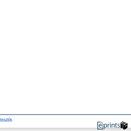
jlesztők
.