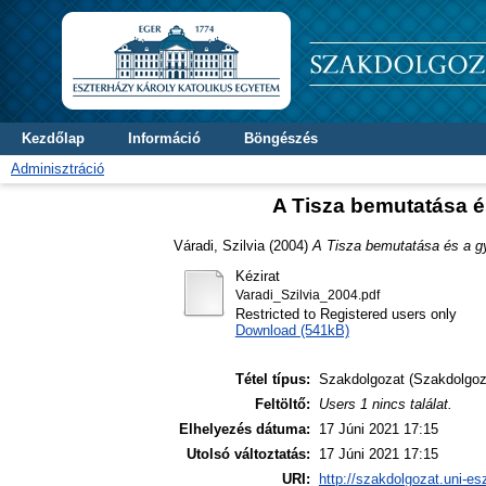
Kezdőlap
Információ
Böngészés
Adminisztráció
A Tisza bemutatása é
Váradi, Szilvia
(2004)
A Tisza bemutatása és a g
Kézirat
Varadi_Szilvia_2004.pdf
Restricted to Registered users only
Download (541kB)
Tétel típus:
Szakdolgozat (Szakdolgoz
Feltöltő:
Users 1 nincs találat.
Elhelyezés dátuma:
17 Júni 2021 17:15
Utolsó változtatás:
17 Júni 2021 17:15
URI:
http://szakdolgozat.uni-es