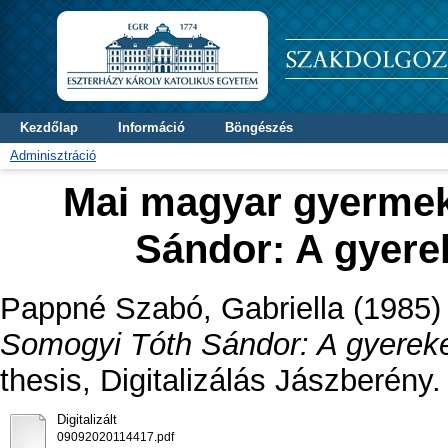
Kezdőlap
Információ
Böngészés
Adminisztráció
Mai magyar gyermek
Sándor: A gyere
Pappné Szabó, Gabriella
(1985
Somogyi Tóth Sándor: A gyereke
thesis, Digitalizálás Jászberény.
Digitalizált
09092020114417.pdf