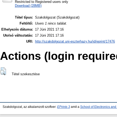
Restricted to Registered users only
Download (28MB)
Tétel típus:
Szakdolgozat (Szakdolgozat)
Feltöltő:
Users 1 nincs találat.
Elhelyezés dátuma:
17 Júni 2021 17:16
Utolsó változtatás:
17 Júni 2021 17:16
URI:
http://szakdolgozat.uni-eszterhazy.hu/id/eprint/17476
Actions (login require
Tétel szekesztése
Szakdolgozat, az alkalamzott szoftver:
EPrints 3
amit a
School of Electronics an