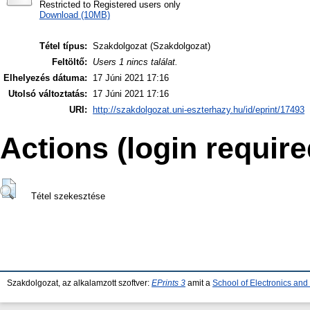
Restricted to Registered users only
Download (10MB)
Tétel típus:
Szakdolgozat (Szakdolgozat)
Feltöltő:
Users 1 nincs találat.
Elhelyezés dátuma:
17 Júni 2021 17:16
Utolsó változtatás:
17 Júni 2021 17:16
URI:
http://szakdolgozat.uni-eszterhazy.hu/id/eprint/17493
Actions (login require
Tétel szekesztése
Szakdolgozat, az alkalamzott szoftver:
EPrints 3
amit a
School of Electronics an