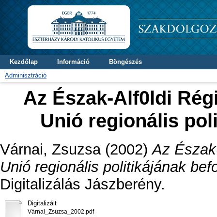
Kezdőlap
Információ
Böngészés
Adminisztráció
Az Észak-Alf0ldi Rég
Unió regionális pol
Várnai, Zsuzsa
(2002)
Az Észak-
Unió regionális politikájának be
Digitalizálás Jászberény.
Digitalizált
Várnai_Zsuzsa_2002.pdf