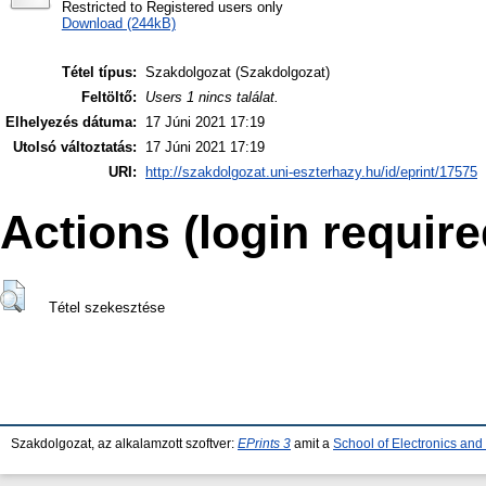
Restricted to Registered users only
Download (244kB)
Tétel típus:
Szakdolgozat (Szakdolgozat)
Feltöltő:
Users 1 nincs találat.
Elhelyezés dátuma:
17 Júni 2021 17:19
Utolsó változtatás:
17 Júni 2021 17:19
URI:
http://szakdolgozat.uni-eszterhazy.hu/id/eprint/17575
Actions (login require
Tétel szekesztése
Szakdolgozat, az alkalamzott szoftver:
EPrints 3
amit a
School of Electronics an