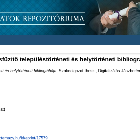
füzitő településtörténeti és helytörténeti bibliográ
i és helytörténeti bibliográfiája.
Szakdolgozat thesis, Digitalizálás Jászberén
at)
zterhazy.hu/id/eprint/17579