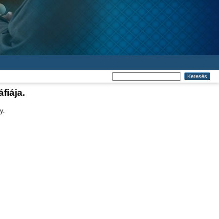
fiája.
y.