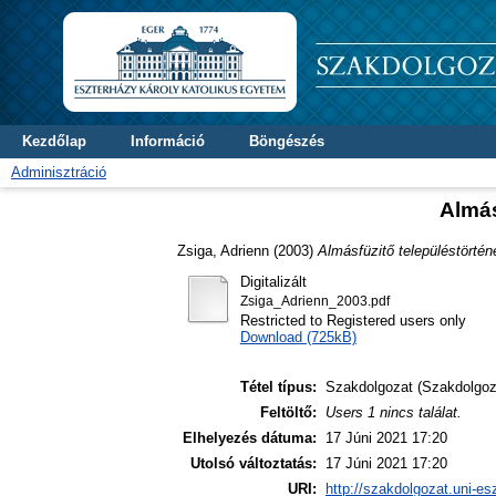
Kezdőlap
Információ
Böngészés
Adminisztráció
Almás
Zsiga, Adrienn
(2003)
Almásfüzitő településtörténet
Digitalizált
Zsiga_Adrienn_2003.pdf
Restricted to Registered users only
Download (725kB)
Tétel típus:
Szakdolgozat (Szakdolgoz
Feltöltő:
Users 1 nincs találat.
Elhelyezés dátuma:
17 Júni 2021 17:20
Utolsó változtatás:
17 Júni 2021 17:20
URI:
http://szakdolgozat.uni-es