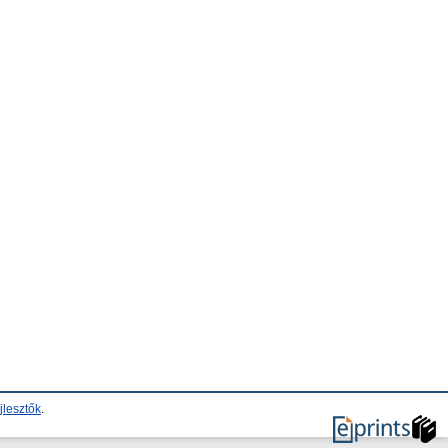
jlesztők
.