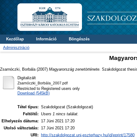
Kezdőlap
Információ
Böngészés
Adminisztráció
Magyarors
Zsarnóczki, Borbála
(2007)
Magyarország zenetörténete.
Szakdolgozat thesis
Digitalizált
Zsarnóczki_Borbála_2007.pdf
Restricted to Registered users only
Download (545kB)
Tétel típus:
Szakdolgozat (Szakdolgozat)
Feltöltő:
Users 1 nincs találat.
Elhelyezés dátuma:
17 Júni 2021 17:20
Utolsó változtatás:
17 Júni 2021 17:20
URI:
http://szakdolgozat.uni-eszterhazy.hu/id/eprint/17580