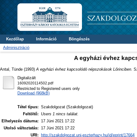
Kezdőlap
Információ
Böngészés
Adminisztráció
A egyházi évhez kapc
Antal, Tünde
(1993)
A egyházi évhez kapcsolódó népszokások Lőrinciben.
Sz
Digitalizált
16092020114502.pdf
Restricted to Registered users only
Download (968kB)
Tétel típus:
Szakdolgozat (Szakdolgozat)
Feltöltő:
Users 1 nincs találat.
Elhelyezés dátuma:
17 Júni 2021 17:22
Utolsó változtatás:
17 Júni 2021 17:22
URI:
http://szakdolgozat.uni-eszterhazy.hu/id/eprint/17664