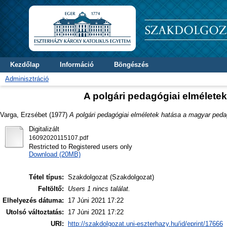
Kezdőlap
Információ
Böngészés
Adminisztráció
A polgári pedagógiai elmélete
Varga, Erzsébet
(1977)
A polgári pedagógiai elméletek hatása a magyar pedag
Digitalizált
16092020115107.pdf
Restricted to Registered users only
Download (20MB)
Tétel típus:
Szakdolgozat (Szakdolgozat)
Feltöltő:
Users 1 nincs találat.
Elhelyezés dátuma:
17 Júni 2021 17:22
Utolsó változtatás:
17 Júni 2021 17:22
URI:
http://szakdolgozat.uni-eszterhazy.hu/id/eprint/17666