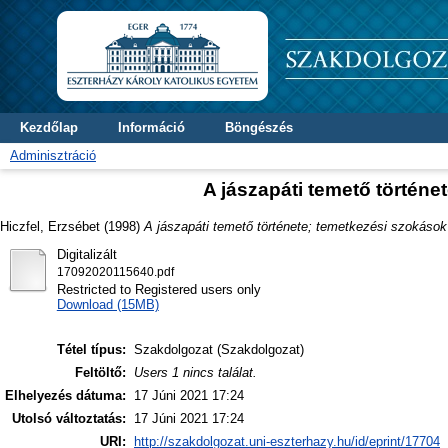
Kezdőlap
Információ
Böngészés
Adminisztráció
A jászapáti temető történe
Hiczfel, Erzsébet
(1998)
A jászapáti temető története; temetkezési szokások
Digitalizált
17092020115640.pdf
Restricted to Registered users only
Download (15MB)
Tétel típus:
Szakdolgozat (Szakdolgozat)
Feltöltő:
Users 1 nincs találat.
Elhelyezés dátuma:
17 Júni 2021 17:24
Utolsó változtatás:
17 Júni 2021 17:24
URI:
http://szakdolgozat.uni-eszterhazy.hu/id/eprint/17704