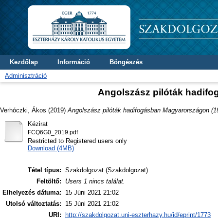
Kezdőlap
Információ
Böngészés
Adminisztráció
Angolszász pilóták hadif
Verhóczki, Ákos
(2019)
Angolszász pilóták hadifogásban Magyarországon (1
Kézirat
FCQ6G0_2019.pdf
Restricted to Registered users only
Download (4MB)
Tétel típus:
Szakdolgozat (Szakdolgozat)
Feltöltő:
Users 1 nincs találat.
Elhelyezés dátuma:
15 Júni 2021 21:02
Utolsó változtatás:
15 Júni 2021 21:02
URI:
http://szakdolgozat.uni-eszterhazy.hu/id/eprint/1773