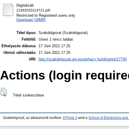
Digitalizált
21092020114721.pdf
Restricted to Registered users only
Download (18MB)
Tétel típus:
Szakdolgozat (Szakdolgozat)
Feltöltő:
Users 1 nincs találat.
Elhelyezés dátuma:
17 Júni 2021 17:25
Utolsó változtatás:
17 Júni 2021 17:25
URI:
http://szakdolgozat.uni-eszterhazy.hu/id/eprint/17740
Actions (login require
Tétel szekesztése
Szakdolgozat, az alkalamzott szoftver:
EPrints 3
amit a
School of Electronics an