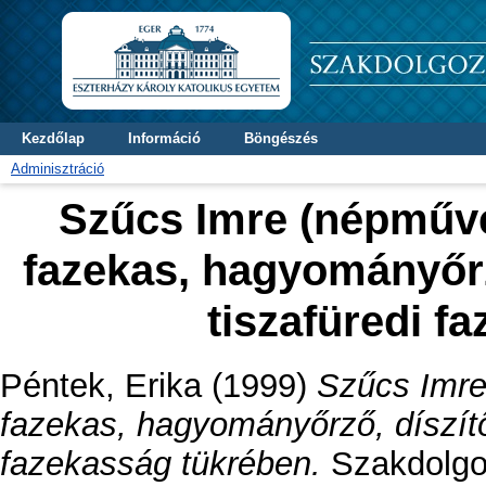
Kezdőlap
Információ
Böngészés
Adminisztráció
Szűcs Imre (népművé
fazekas, hagyományőrz
tiszafüredi f
Péntek, Erika
(1999)
Szűcs Imre
fazekas, hagyományőrző, díszítő
fazekasság tükrében.
Szakdolgoz