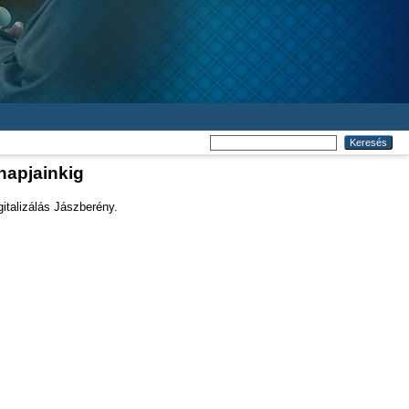
napjainkig
italizálás Jászberény.