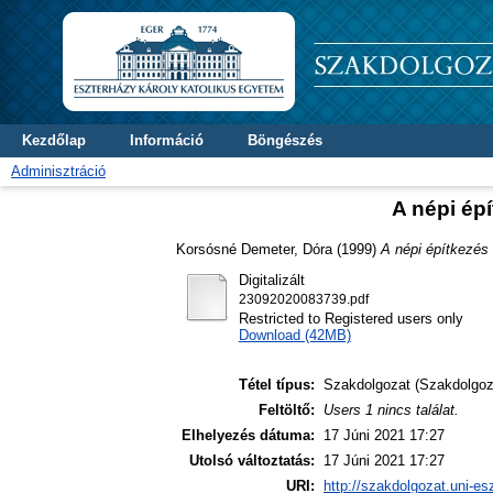
Kezdőlap
Információ
Böngészés
Adminisztráció
A népi ép
Korsósné Demeter, Dóra
(1999)
A népi építkezés 
Digitalizált
23092020083739.pdf
Restricted to Registered users only
Download (42MB)
Tétel típus:
Szakdolgozat (Szakdolgoz
Feltöltő:
Users 1 nincs találat.
Elhelyezés dátuma:
17 Júni 2021 17:27
Utolsó változtatás:
17 Júni 2021 17:27
URI:
http://szakdolgozat.uni-es