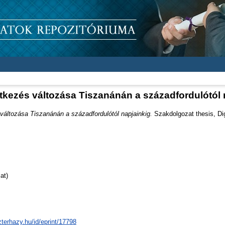
ítkezés változása Tiszanánán a századfordulótól 
változása Tiszanánán a századfordulótól napjainkig.
Szakdolgozat thesis, Dig
at)
zterhazy.hu/id/eprint/17798