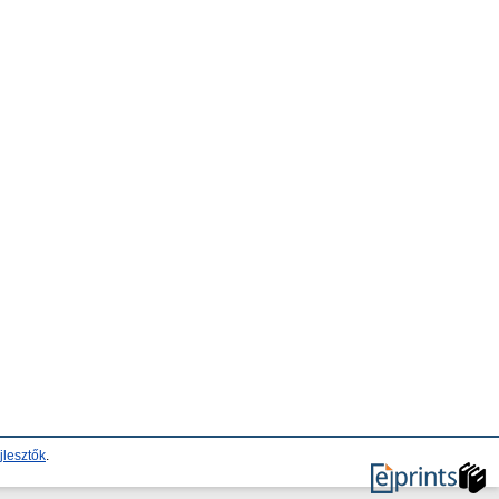
jlesztők
.