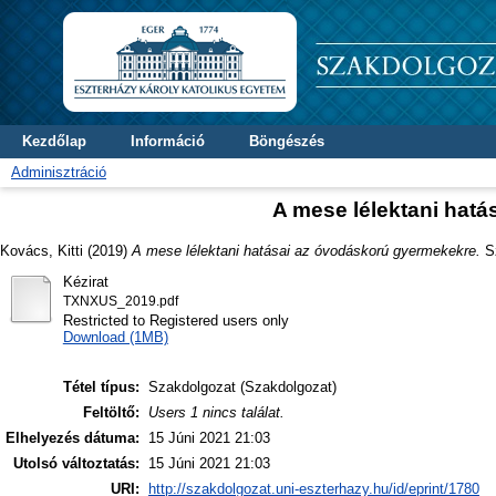
Kezdőlap
Információ
Böngészés
Adminisztráció
A mese lélektani hat
Kovács, Kitti
(2019)
A mese lélektani hatásai az óvodáskorú gyermekekre.
Sz
Kézirat
TXNXUS_2019.pdf
Restricted to Registered users only
Download (1MB)
Tétel típus:
Szakdolgozat (Szakdolgozat)
Feltöltő:
Users 1 nincs találat.
Elhelyezés dátuma:
15 Júni 2021 21:03
Utolsó változtatás:
15 Júni 2021 21:03
URI:
http://szakdolgozat.uni-eszterhazy.hu/id/eprint/1780