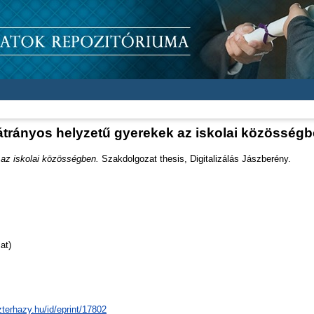
trányos helyzetű gyerekek az iskolai közösség
az iskolai közösségben.
Szakdolgozat thesis, Digitalizálás Jászberény.
at)
zterhazy.hu/id/eprint/17802