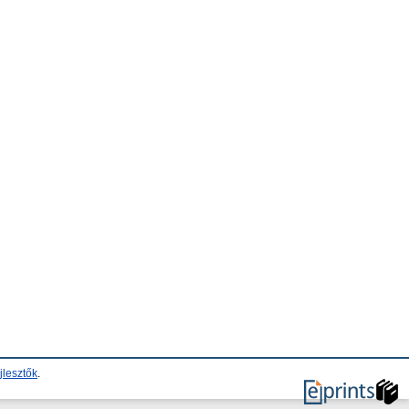
jlesztők
.