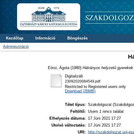
Kezdőlap
Információ
Böngészés
Adminisztráció
Há
Eörsi, Ágota
(1980)
Hátrányos helyzetű gyerekek 
Digitalizált
23092020084549.pdf
Restricted to Registered users only
Download (26MB)
Tétel típus:
Szakdolgozat (Szakdolgoz
Feltöltő:
Users 1 nincs találat.
Elhelyezés dátuma:
17 Júni 2021 17:27
Utolsó változtatás:
17 Júni 2021 17:27
URI:
http://szakdolgozat.uni-es