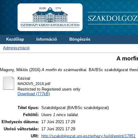
Kezdőlap
Információ
Böngészés
Adminisztráció
A morfi
Magony, Miklós
(2016)
A morfin és származékai.
BA/BSc szakdolgozat thesi
Kézirat
MAOGV5_2016.pdf
Restricted to Registered users only
Download (777kB)
Tétel típus:
Szakdolgozat (BA/BSc szakdolgozat)
Feltöltő:
Users 1 nincs találat.
Elhelyezés dátuma:
17 Júni 2021 17:29
Utolsó változtatás:
17 Júni 2021 17:29
URI:
http://szakdolgozat.uni-eszterhazy.hu/id/eprint/17851