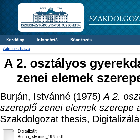
Kezdőlap
Információ
Böngészés
Adminisztráció
A 2. osztályos gyerekd
zenei elemek szerepe
Burján, Istvánné
(1975)
A 2. osz
szereplő zenei elemek szerepe a
Szakdolgozat thesis, Digitalizál
Digitalizált
Burjan_Istvanne_1975.pdf