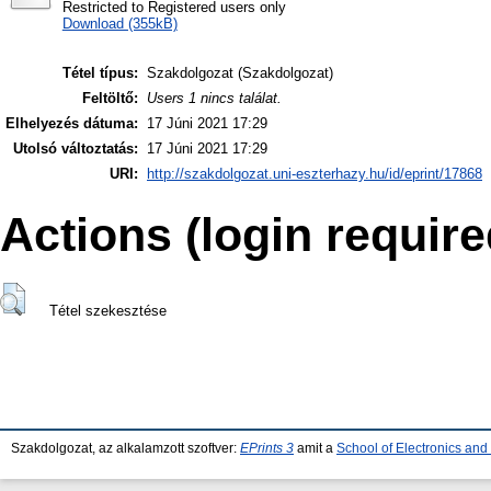
Restricted to Registered users only
Download (355kB)
Tétel típus:
Szakdolgozat (Szakdolgozat)
Feltöltő:
Users 1 nincs találat.
Elhelyezés dátuma:
17 Júni 2021 17:29
Utolsó változtatás:
17 Júni 2021 17:29
URI:
http://szakdolgozat.uni-eszterhazy.hu/id/eprint/17868
Actions (login require
Tétel szekesztése
Szakdolgozat, az alkalamzott szoftver:
EPrints 3
amit a
School of Electronics an